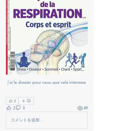
j'ai le dossier pour ceux que cela interesse
2
2
3
49
コメントを追加…